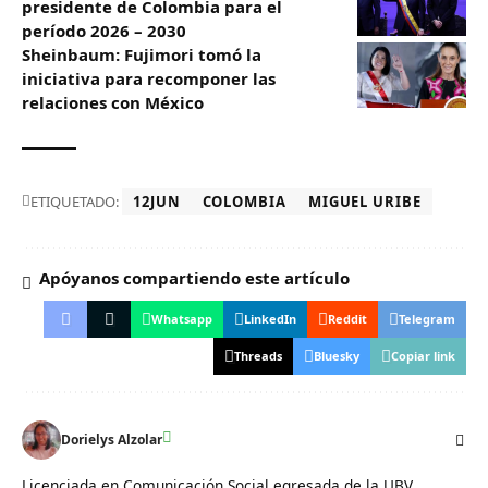
presidente de Colombia para el
período 2026 – 2030
Sheinbaum: Fujimori tomó la
iniciativa para recomponer las
relaciones con México
ETIQUETADO:
12JUN
COLOMBIA
MIGUEL URIBE
Apóyanos compartiendo este artículo
Whatsapp
LinkedIn
Reddit
Telegram
Threads
Bluesky
Copiar link
Dorielys Alzolar
Licenciada en Comunicación Social egresada de la UBV