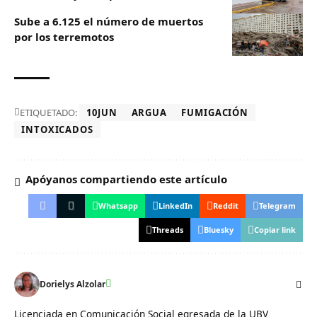
Sube a 6.125 el número de muertos
por los terremotos
ETIQUETADO:
10JUN
ARGUA
FUMIGACIÓN
INTOXICADOS
Apóyanos compartiendo este artículo
Whatsapp
LinkedIn
Reddit
Telegram
Threads
Bluesky
Copiar link
Dorielys Alzolar
Licenciada en Comunicación Social egresada de la UBV