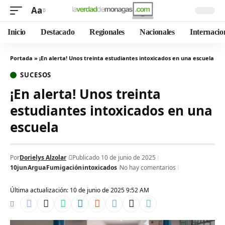
Aa
Inicio
Destacado
Regionales
Nacionales
Internacio
Portada
»
¡En alerta! Unos treinta estudiantes intoxicados en una escuela
SUCESOS
¡En alerta! Unos treinta
estudiantes intoxicados en una
escuela
Por
Dorielys Alzolar
Publicado 10 de junio de 2025
10jun
Argua
Fumigación
intoxicados
No hay comentarios
Última actualización: 10 de junio de 2025 9:52 AM