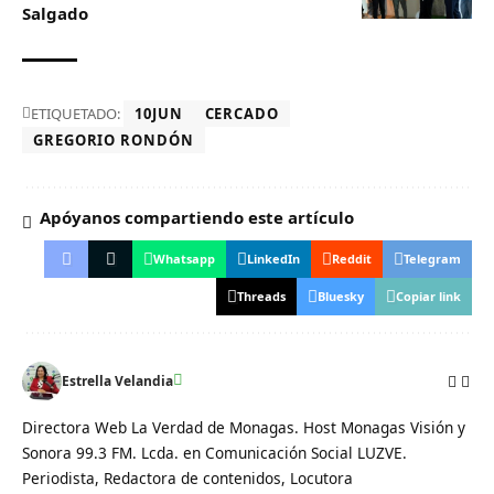
Salgado‎
ETIQUETADO:
10JUN
CERCADO
GREGORIO RONDÓN
Apóyanos compartiendo este artículo
Whatsapp
LinkedIn
Reddit
Telegram
Threads
Bluesky
Copiar link
Estrella Velandia
Directora Web La Verdad de Monagas. Host Monagas Visión y
Sonora 99.3 FM. Lcda. en Comunicación Social LUZVE.
Periodista, Redactora de contenidos, Locutora