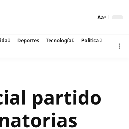
Aa
vida
Deportes
Tecnología
Política
ial partido
inatorias