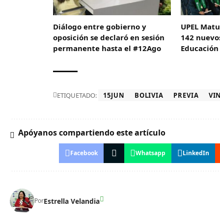
Diálogo entre gobierno y
UPEL Matur
oposición se declaró en sesión
142 nuevos
permanente hasta el #12Ago
Educación
ETIQUETADO:
15JUN
BOLIVIA
PREVIA
VI
Apóyanos compartiendo este artículo
Facebook
Whatsapp
LinkedIn
Estrella Velandia
Por