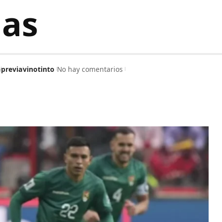
as
a
previa
vinotinto
No hay comentarios