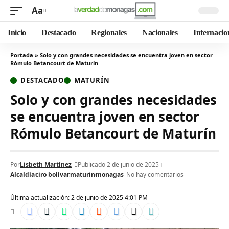
Aa
Inicio
Destacado
Regionales
Nacionales
Internacio
Portada
»
Solo y con grandes necesidades se encuentra joven en sector
Rómulo Betancourt de Maturín
DESTACADO
MATURÍN
Solo y con grandes necesidades
se encuentra joven en sector
Rómulo Betancourt de Maturín
Por
Lisbeth Martínez
Publicado 2 de junio de 2025
Alcaldía
ciro bolívar
maturin
monagas
No hay comentarios
Última actualización: 2 de junio de 2025 4:01 PM