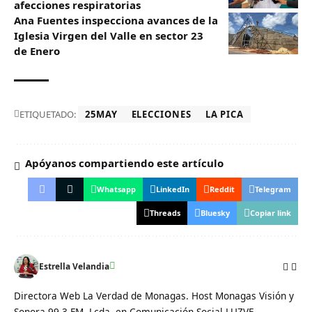
afecciones respiratorias
Ana Fuentes inspecciona avances de la
Iglesia Virgen del Valle en sector 23
de Enero
ETIQUETADO:
25MAY
ELECCIONES
LA PICA
Apóyanos compartiendo este artículo
Whatsapp
LinkedIn
Reddit
Telegram
Threads
Bluesky
Copiar link
Estrella Velandia
Directora Web La Verdad de Monagas. Host Monagas Visión y
Sonora 99.3 FM. Lcda. en Comunicación Social LUZVE.