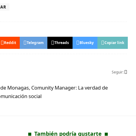
TAR
Reddit
Telegram
Threads
Bluesky
Copiar link
Seguir:
ad de Monagas, Comunity Manager: La verdad de
municación social
También podría gustarte