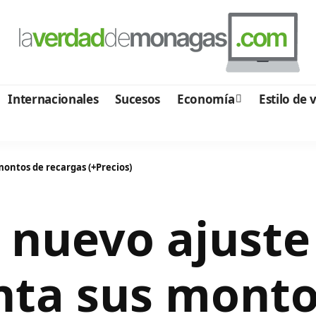
Internacionales
Sucesos
Economía
Estilo de 
ontos de recargas (+Precios)
 nuevo ajuste
ta sus monto