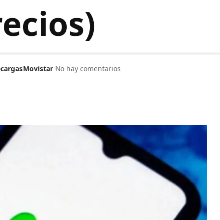
ecios)
cargas
Movistar
No hay comentarios