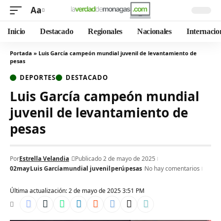
Aa
Inicio
Destacado
Regionales
Nacionales
Internacio
Portada
»
Luis García campeón mundial juvenil de levantamiento de
pesas
DEPORTES
DESTACADO
Luis García campeón mundial
juvenil de levantamiento de
pesas
Por
Estrella Velandia
Publicado 2 de mayo de 2025
02may
Luis García
mundial juvenil
perú
pesas
No hay comentarios
Última actualización: 2 de mayo de 2025 3:51 PM