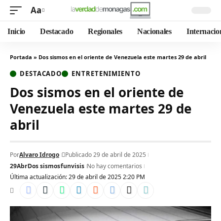
Aa
Inicio
Destacado
Regionales
Nacionales
Internacio
Portada
»
Dos sismos en el oriente de Venezuela este martes 29 de abril
DESTACADO
ENTRETENIMIENTO
Dos sismos en el oriente de
Venezuela este martes 29 de
abril
Por
Alvaro Idrogo
Publicado 29 de abril de 2025
29Abr
Dos sismos
funvisis
No hay comentarios
Última actualización: 29 de abril de 2025 2:20 PM