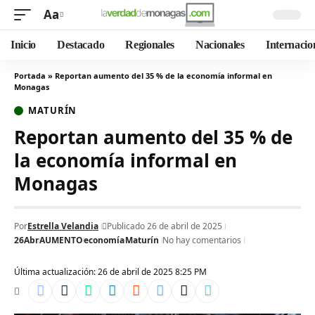
Aa
Inicio
Destacado
Regionales
Nacionales
Internacio
Portada
»
Reportan aumento del 35 % de la economía informal en
Monagas
MATURÍN
Reportan aumento del 35 % de
la economía informal en
Monagas
Por
Estrella Velandia
Publicado 26 de abril de 2025
26Abr
AUMENTO
economía
Maturín
No hay comentarios
Última actualización: 26 de abril de 2025 8:25 PM