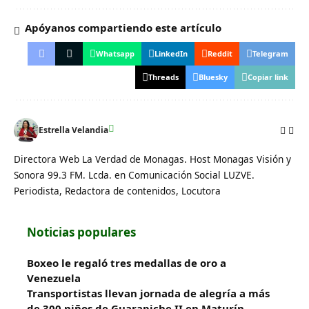
Apóyanos compartiendo este artículo
Whatsapp
LinkedIn
Reddit
Telegram
Threads
Bluesky
Copiar link
Estrella Velandia
Directora Web La Verdad de Monagas. Host Monagas Visión y
Sonora 99.3 FM. Lcda. en Comunicación Social LUZVE.
Periodista, Redactora de contenidos, Locutora
Noticias populares
Boxeo le regaló tres medallas de oro a
Venezuela
Transportistas llevan jornada de alegría a más
de 300 niños de Guarapiche II en Maturín