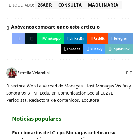
ETIQUETADO:
26ABR
CONSULTA
MAQUINARIA
Apóyanos compartiendo este artículo
Whatsapp
LinkedIn
Reddit
Telegram
Threads
Bluesky
Copiar link
Estrella Velandia
Directora Web La Verdad de Monagas. Host Monagas Visión y
Sonora 99.3 FM. Lcda. en Comunicación Social LUZVE.
Periodista, Redactora de contenidos, Locutora
Noticias populares
Funcionarios del Cicpc Monagas celebran su