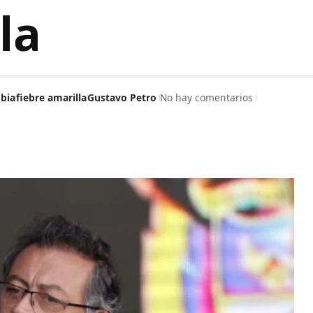
la
bia
fiebre amarilla
Gustavo Petro
No hay comentarios