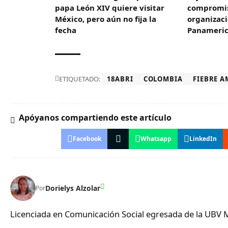
papa León XIV quiere visitar
compromis
México, pero aún no fija la
organizaci
fecha
Panameric
ETIQUETADO:
18ABRI
COLOMBIA
FIEBRE A
Apóyanos compartiendo este artículo
Facebook
Whatsapp
LinkedIn
Dorielys Alzolar
Por
Licenciada en Comunicación Social egresada de la UBV 