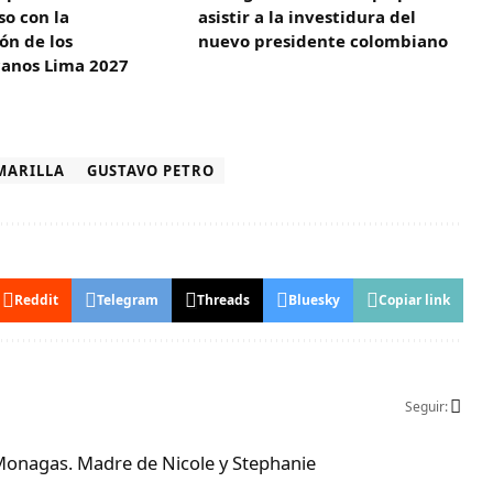
o con la
asistir a la investidura del
ón de los
nuevo presidente colombiano
anos Lima 2027
MARILLA
GUSTAVO PETRO
Reddit
Telegram
Threads
Bluesky
Copiar link
Seguir:
Monagas. Madre de Nicole y Stephanie