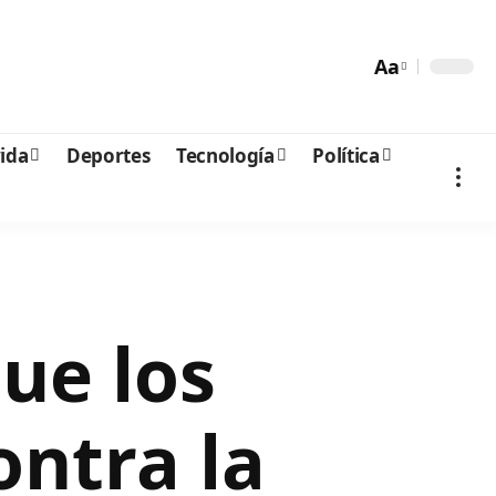
Aa
vida
Deportes
Tecnología
Política
ue los
ntra la