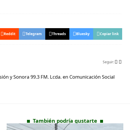
Reddit
Telegram
Threads
Bluesky
Copiar link
Seguir:
ón y Sonora 99.3 FM. Lcda. en Comunicación Social
También podría gustarte