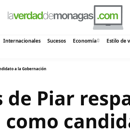
Internacionales
Sucesos
Economía
Estilo de 
ndidato a la Gobernación
s de Piar resp
 como candida