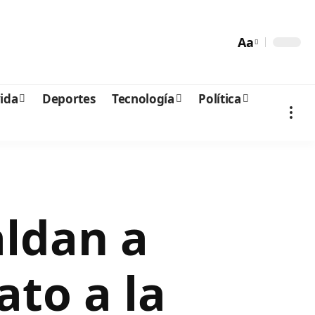
Aa
vida
Deportes
Tecnología
Política
aldan a
to a la