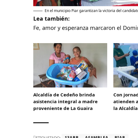
En el municipio Piar garantizan la victoria del candid
Lea también:
Fe, amor y esperanza marcaron el Domi
Alcaldía de Cedeño brinda
Con jorna
asistencia integral a madre
atienden a
proveniente de La Guaira
la Alcaldí
ETIQUETADO:
13ABR
ASAMBLEA
PIAR