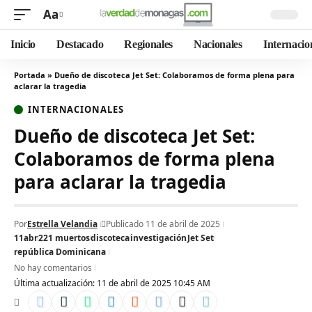
Aa
Inicio
Destacado
Regionales
Nacionales
Internacio
Portada
»
Dueño de discoteca Jet Set: Colaboramos de forma plena para
aclarar la tragedia
INTERNACIONALES
Dueño de discoteca Jet Set:
Colaboramos de forma plena
para aclarar la tragedia
Por
Estrella Velandia
Publicado 11 de abril de 2025
11abr
221 muertos
discoteca
investigación
Jet Set
república Dominicana
No hay comentarios
Última actualización: 11 de abril de 2025 10:45 AM