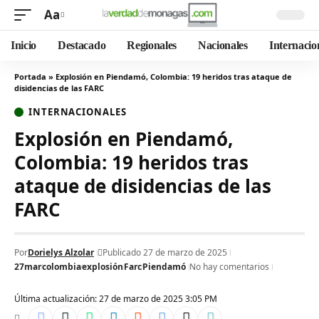
Aa
Inicio
Destacado
Regionales
Nacionales
Internacio
Portada
»
Explosión en Piendamó, Colombia: 19 heridos tras ataque de
disidencias de las FARC
INTERNACIONALES
Explosión en Piendamó,
Colombia: 19 heridos tras
ataque de disidencias de las
FARC
Por
Dorielys Alzolar
Publicado 27 de marzo de 2025
27mar
colombia
explosión
Farc
Piendamó
No hay comentarios
Última actualización: 27 de marzo de 2025 3:05 PM