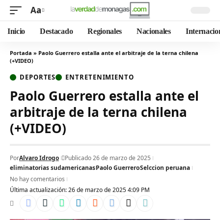
Aa
Inicio
Destacado
Regionales
Nacionales
Internacio
Portada
»
Paolo Guerrero estalla ante el arbitraje de la terna chilena
(+VIDEO)
DEPORTES
ENTRETENIMIENTO
Paolo Guerrero estalla ante el
arbitraje de la terna chilena
(+VIDEO)
Por
Alvaro Idrogo
Publicado 26 de marzo de 2025
eliminatorias sudamericanas
Paolo Guerrero
Selccion peruana
No hay comentarios
Última actualización: 26 de marzo de 2025 4:09 PM