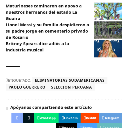
Maturineses caminaron en apoyo a
nuestros hermanos del estado La
Guaira
Lionel Messi y su familia despidieron a
su padre Jorge en cementerio privado
de Rosario
Britney Spears dice adiós a la
industria musical
ETIQUETADO:
ELIMINATORIAS SUDAMERICANAS
PAOLO GUERRERO
SELCCION PERUANA
Apóyanos compartiendo este artículo
Whatsapp
LinkedIn
Reddit
Telegram
Threads
Bluesky
Copiar link