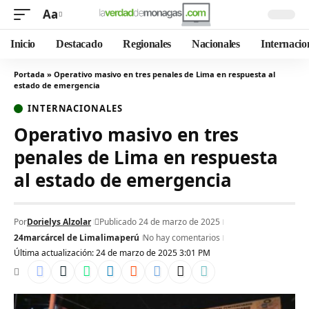
Aa
Inicio
Destacado
Regionales
Nacionales
Internacio
Portada
»
Operativo masivo en tres penales de Lima en respuesta al
estado de emergencia
INTERNACIONALES
Operativo masivo en tres
penales de Lima en respuesta
al estado de emergencia
Por
Dorielys Alzolar
Publicado 24 de marzo de 2025
24mar
cárcel de Lima
lima
perú
No hay comentarios
Última actualización: 24 de marzo de 2025 3:01 PM