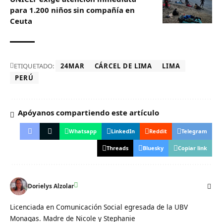
para 1.200 niños sin compañía en
Ceuta
ETIQUETADO:
24MAR
CÁRCEL DE LIMA
LIMA
PERÚ
Apóyanos compartiendo este artículo
Whatsapp
LinkedIn
Reddit
Telegram
Threads
Bluesky
Copiar link
Dorielys Alzolar
Licenciada en Comunicación Social egresada de la UBV
Monagas. Madre de Nicole y Stephanie