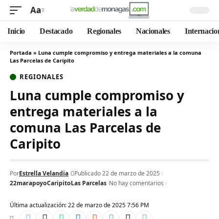
Aa
Inicio
Destacado
Regionales
Nacionales
Internacio
Portada
»
Luna cumple compromiso y entrega materiales a la comuna
Las Parcelas de Caripito
REGIONALES
Luna cumple compromiso y
entrega materiales a la
comuna Las Parcelas de
Caripito
Por
Estrella Velandia
Publicado 22 de marzo de 2025
22mar
apoyo
Caripito
Las Parcelas
No hay comentarios
Última actualización: 22 de marzo de 2025 7:56 PM