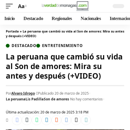
Aa
Inicio
Destacado
Regionales
Nacionales
Internacio
Portada
»
La peruana que cambió su vida al Son de amores: Mira su antes
y después (+VIDEO)
DESTACADO
ENTRETENIMIENTO
La peruana que cambió su vida
al Son de amores: Mira su
antes y después (+VIDEO)
Por
Alvaro Idrogo
Publicado 20 de marzo de 2025
La peruana
Lis Padilla
Son de amores
No hay comentarios
Última actualización: 20 de marzo de 2025 3:18 PM