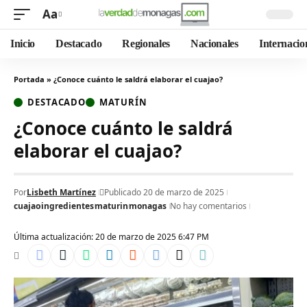
Aa
Inicio
Destacado
Regionales
Nacionales
Internacio
Portada
»
¿Conoce cuánto le saldrá elaborar el cuajao?
DESTACADO
MATURÍN
¿Conoce cuánto le saldrá
elaborar el cuajao?
Por
Lisbeth Martínez
Publicado 20 de marzo de 2025
cuajao
ingredientes
maturin
monagas
No hay comentarios
Última actualización: 20 de marzo de 2025 6:47 PM