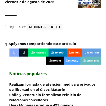
viernes 7 de agosto de 2026
ETIQUETADO:
GUINNESS
RETO
Apóyanos compartiendo este artículo
Whatsapp
LinkedIn
Reddit
Telegram
Threads
Bluesky
Copiar link
Noticias populares
Realizan jornada de atención médica a privados
de libertad en el Cicpc Maturín
Chile y Venezuela formalizan reinicio de
relaciones consulares
Unes Monagas gradúa a 495 nuevos