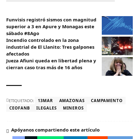
Funvisis registró sismos con magnitud
superior a 3 en Apure y Monagas este
sábado #8Ago
Incendio controlado en la zona
industrial de El Llanito: Tres galpones
afectados
Jueza Afiuni queda en libertad plena y
cierran caso tras más de 16 años
ETIQUETADO:
13MAR
AMAZONAS
CAMPAMENTO
CEOFANB
ILEGALES
MINEROS
Apóyanos compartiendo este artículo