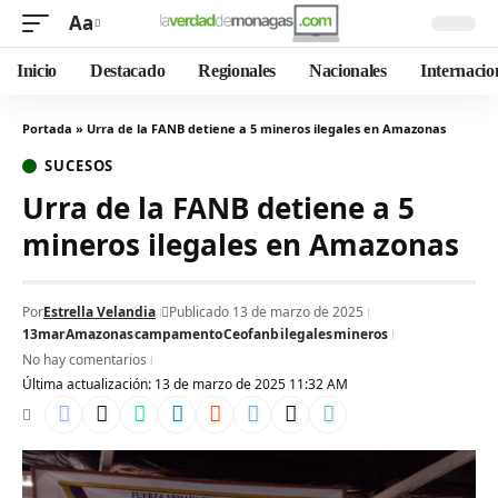
Aa
Inicio
Destacado
Regionales
Nacionales
Internacio
Portada
»
Urra de la FANB detiene a 5 mineros ilegales en Amazonas
SUCESOS
Urra de la FANB detiene a 5
mineros ilegales en Amazonas
Por
Estrella Velandia
Publicado 13 de marzo de 2025
13mar
Amazonas
campamento
Ceofanb
ilegales
mineros
No hay comentarios
Última actualización: 13 de marzo de 2025 11:32 AM