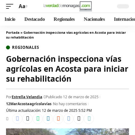
Aa
Inicio
Destacado
Regionales
Nacionales
Internacio
Portada
»
Gobernación inspecciona vías agrícolas en Acosta para iniciar
su rehabilitación
REGIONALES
Gobernación inspecciona vías
agrícolas en Acosta para iniciar
su rehabilitación
Por
Estrella Velandia
Publicado 12 de marzo de 2025
12Mar
Acosta
agrícola
vías
No hay comentarios
Última actualización: 12 de marzo de 2025 5:52 PM