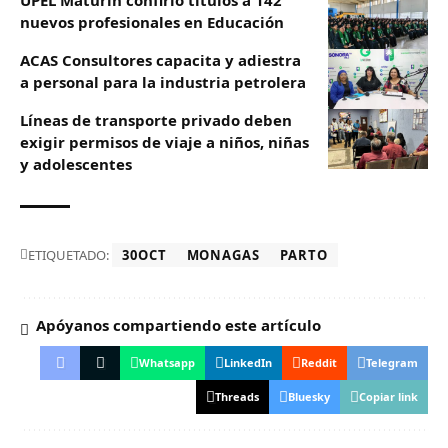
UPEL Maturín confirió títulos a 142
nuevos profesionales en Educación
ACAS Consultores capacita y adiestra
a personal para la industria petrolera
Líneas de transporte privado deben
exigir permisos de viaje a niños, niñas
y adolescentes
ETIQUETADO:
30OCT
MONAGAS
PARTO
Apóyanos compartiendo este artículo
Whatsapp
LinkedIn
Reddit
Telegram
Threads
Bluesky
Copiar link