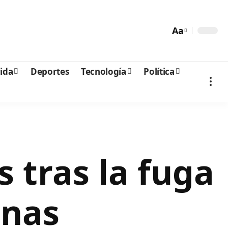
Aa
vida
Deportes
Tecnología
Política
 tras la fuga
inas