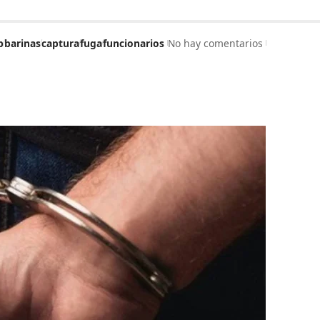
p
barinas
captura
fuga
funcionarios
No hay comentarios