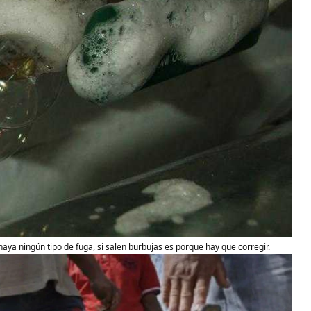
aya ningún tipo de fuga, si salen burbujas es porque hay que corregir.