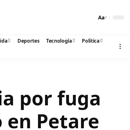
Aa
vida
Deportes
Tecnología
Política
a por fuga
ó en Petare