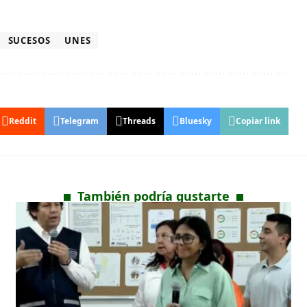
SUCESOS
UNES
Reddit
Telegram
Threads
Bluesky
Copiar link
También podría gustarte