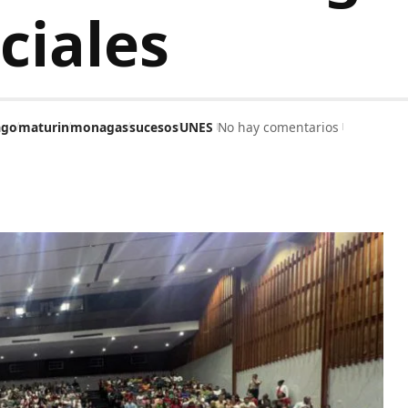
iciales
ago
maturin
monagas
sucesos
UNES
No hay comentarios