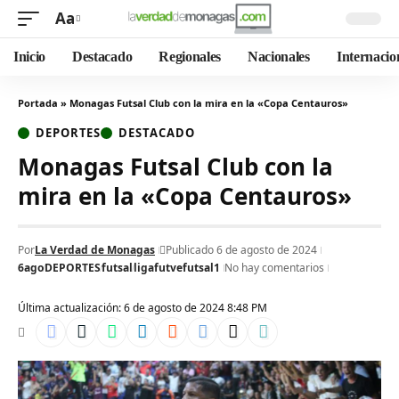
Aa
Inicio
Destacado
Regionales
Nacionales
Internacio
Portada
»
Monagas Futsal Club con la mira en la «Copa Centauros»
DEPORTES
DESTACADO
Monagas Futsal Club con la
mira en la «Copa Centauros»
Por
La Verdad de Monagas
Publicado 6 de agosto de 2024
6ago
DEPORTES
futsal
ligafutvefutsal1
No hay comentarios
Última actualización: 6 de agosto de 2024 8:48 PM