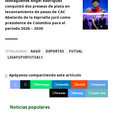
Monaguense Ángel Rodríguez
conquistó dos preseas de plata en
levantamiento de pesas de CAC
Abelardo de la Espriella juró como
presidente de Colombia para el
período 2026 – 2030
ETIQUETADO:
6AGO
DEPORTES
FUTSAL
LIGAFUTVEFUTSAL1
Apóyanos compartiendo este artículo
Whatsapp
LinkedIn
Reddit
Telegram
Threads
Bluesky
Copiar link
Noticias populares