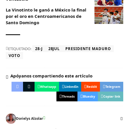
La Vinotinto le ganó a México la final
por el oro en Centroamericanos de
Santo Domingo
ETIQUETADO:
28-J
28JUL
PRESIDENTE MADURO
VOTO
Apóyanos compartiendo este artículo
Whatsapp
LinkedIn
Reddit
Telegram
Threads
Bluesky
Copiar link
Dorielys Alzolar