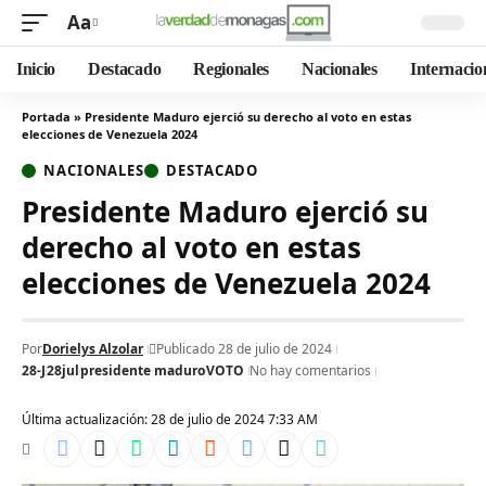
Aa
Inicio
Destacado
Regionales
Nacionales
Internacio
Portada
»
Presidente Maduro ejerció su derecho al voto en estas
elecciones de Venezuela 2024
NACIONALES
DESTACADO
Presidente Maduro ejerció su
derecho al voto en estas
elecciones de Venezuela 2024
Por
Dorielys Alzolar
Publicado 28 de julio de 2024
28-J
28jul
presidente maduro
VOTO
No hay comentarios
Última actualización: 28 de julio de 2024 7:33 AM