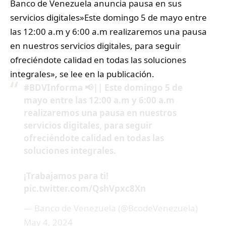
Banco de Venezuela anuncia pausa en sus
servicios digitales»Este domingo 5 de mayo entre
las 12:00 a.m y 6:00 a.m realizaremos una pausa
en nuestros servicios digitales, para seguir
ofreciéndote calidad en todas las soluciones
integrales», se lee en la publicación.
#BDVInforma
📢|| Este domingo 5 de
mayo entre las 12:00 a.m y 6:00 a.m
realizaremos una pausa en nuestros
servicios digitales, para seguir
ofreciéndote calidad en todas las
soluciones integrales.
¡Trabajamos para ti!
pic.twitter.com/QshVpxc8Xn
— Banco de Venezuela (@BcodeVenezuela)
May 4, 2024