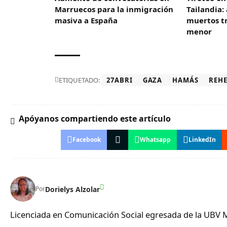
Marruecos para la inmigración
Tailandia:
masiva a España
muertos t
menor
ETIQUETADO:
27ABRI
GAZA
HAMÁS
REHE
Apóyanos compartiendo este artículo
Facebook
Whatsapp
LinkedIn
Dorielys Alzolar
Por
Licenciada en Comunicación Social egresada de la UBV 