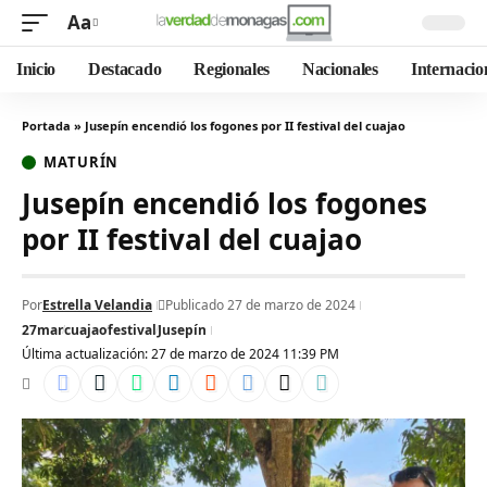
Aa
Inicio
Destacado
Regionales
Nacionales
Internacio
Portada
»
Jusepín encendió los fogones por II festival del cuajao
MATURÍN
Jusepín encendió los fogones
por II festival del cuajao
Por
Estrella Velandia
Publicado 27 de marzo de 2024
27mar
cuajao
festival
Jusepín
Última actualización: 27 de marzo de 2024 11:39 PM