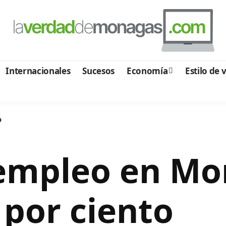
Internacionales
Sucesos
Economía
Estilo de 
o
sempleo en M
 por ciento