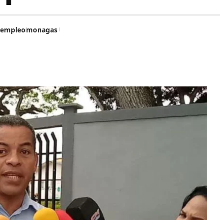
sempleo
monagas