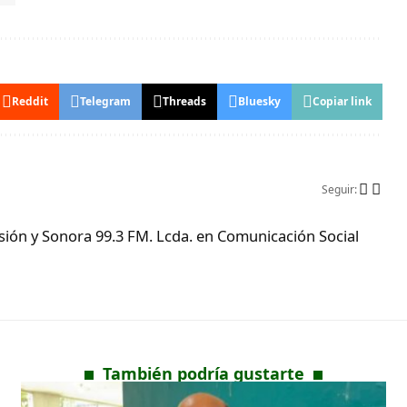
Reddit
Telegram
Threads
Bluesky
Copiar link
Seguir:
ón y Sonora 99.3 FM. Lcda. en Comunicación Social
También podría gustarte