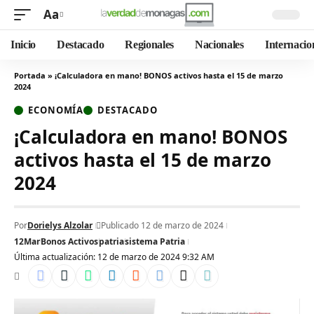
Aa
Inicio
Destacado
Regionales
Nacionales
Internacio
Portada
»
¡Calculadora en mano! BONOS activos hasta el 15 de marzo
2024
ECONOMÍA
DESTACADO
¡Calculadora en mano! BONOS
activos hasta el 15 de marzo
2024
Por
Dorielys Alzolar
Publicado 12 de marzo de 2024
12Mar
Bonos Activos
patria
sistema Patria
Última actualización: 12 de marzo de 2024 9:32 AM