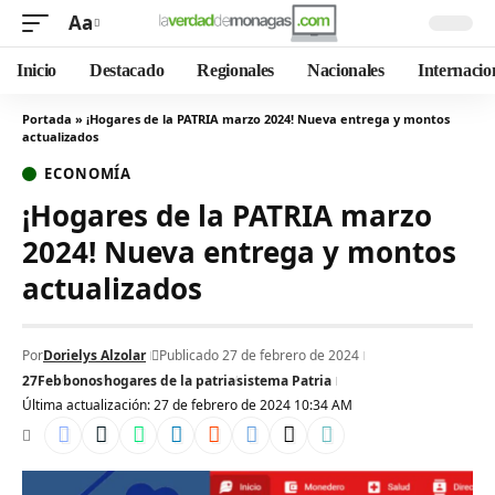
Aa
Inicio
Destacado
Regionales
Nacionales
Internacio
Portada
»
¡Hogares de la PATRIA marzo 2024! Nueva entrega y montos
actualizados
ECONOMÍA
¡Hogares de la PATRIA marzo
2024! Nueva entrega y montos
actualizados
Por
Dorielys Alzolar
Publicado 27 de febrero de 2024
27Feb
bonos
hogares de la patria
sistema Patria
Última actualización: 27 de febrero de 2024 10:34 AM