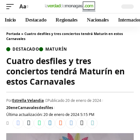
Aa
Inicio
Destacado
Regionales
Nacionales
Internacio
Portada
»
Cuatro desfiles y tres conciertos tendrá Maturín en estos
Carnavales
DESTACADO
MATURÍN
Cuatro desfiles y tres
conciertos tendrá Maturín en
estos Carnavales
Por
Estrella Velandia
Publicado 20 de enero de 2024
20ene
Carnavales
desfiles
Última actualización: 20 de enero de 2024 5:15 PM