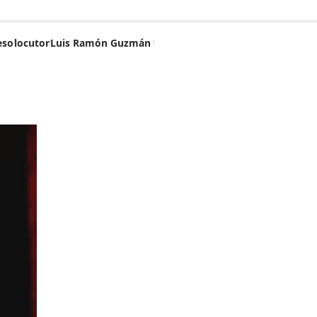
eso
locutor
Luis Ramón Guzmán