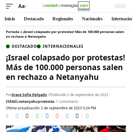
Aa
Inicio
Destacado
Regionales
Nacionales
Internacio
Portada
»
¡Israel colapsado por protestas! Más de 100.000 personas salen
en rechazo a Netanyahu
DESTACADO
INTERNACIONALES
¡Israel colapsado por protestas!
Más de 100.000 personas salen
en rechazo a Netanyahu
Por
Grace Sofía Delgado
Publicado 2 de septiembre de 2023
ISRAEL
netanyahu
protestas
1 comentario
Última actualización: 2 de septiembre de 2023 5:24 PM