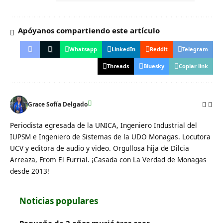
Apóyanos compartiendo este artículo
Whatsapp
LinkedIn
Reddit
Telegram
Threads
Bluesky
Copiar link
Grace Sofía Delgado
Periodista egresada de la UNICA, Ingeniero Industrial del
IUPSM e Ingeniero de Sistemas de la UDO Monagas. Locutora
UCV y editora de audio y video. Orgullosa hija de Dilcia
Arreaza, From El Furrial. ¡Casada con La Verdad de Monagas
desde 2013!
Noticias populares
Pequeña de 2 años murió tras caer