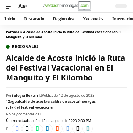
Aa
Inicio
Destacado
Regionales
Nacionales
Internacio
Portada
»
Alcalde de Acosta inició la Ruta del Festival Vacacional en El
Manguito y El Kilombo
REGIONALES
Alcalde de Acosta inició la Ruta
del Festival Vacacional en El
Manguito y El Kilombo
Por
Eulogia Beatriz
Publicado 12 de agosto de 2023
12ago
alcalde de acosta
alcaldia de acosta
monagas
ruta del festival vacacional
No hay comentarios
Última actualización: 12 de agosto de 2023 2:30 PM