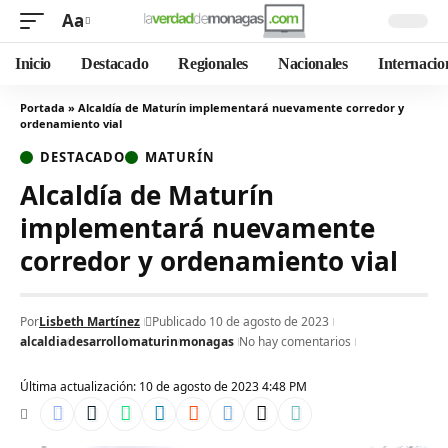
Aa
Inicio
Destacado
Regionales
Nacionales
Internacio
Portada
»
Alcaldía de Maturín implementará nuevamente corredor y
ordenamiento vial
DESTACADO
MATURÍN
Alcaldía de Maturín
implementará nuevamente
corredor y ordenamiento vial
Por
Lisbeth Martínez
Publicado 10 de agosto de 2023
alcaldia
desarrollo
maturin
monagas
No hay comentarios
Última actualización: 10 de agosto de 2023 4:48 PM