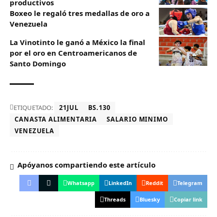
productivos
Boxeo le regaló tres medallas de oro a
Venezuela
La Vinotinto le ganó a México la final
por el oro en Centroamericanos de
Santo Domingo
ETIQUETADO:
21JUL
BS.130
CANASTA ALIMENTARIA
SALARIO MINIMO
VENEZUELA
Apóyanos compartiendo este artículo
Whatsapp
LinkedIn
Reddit
Telegram
Threads
Bluesky
Copiar link