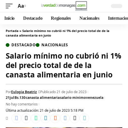
Aa
Inicio
Destacado
Regionales
Nacionales
Internacio
Portada
»
Salario mínimo no cubrió ni 1% del precio total de de la
canasta alimentaria en junio
DESTACADO
NACIONALES
Salario mínimo no cubrió ni 1%
del precio total de de la
canasta alimentaria en junio
Por
Eulogia Beatriz
Publicado 21 de julio de 2023
21jul
Bs.130
canasta alimentaria
salario minimo
venezuela
No hay comentarios
Última actualización: 21 de julio de 2023 5:18 PM