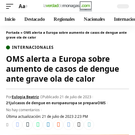
Aa
Inicio
Destacado
Regionales
Nacionales
Internacio
Portada
»
OMS alerta a Europa sobre aumento de casos de dengue ante
grave ola de calor
INTERNACIONALES
OMS alerta a Europa sobre
aumento de casos de dengue
ante grave ola de calor
Por
Eulogia Beatriz
Publicado 21 de julio de 2023
21jul
casos de dengue en europa
europa se prepara
OMS
No hay comentarios
Última actualización: 21 de julio de 2023 2:23 PM