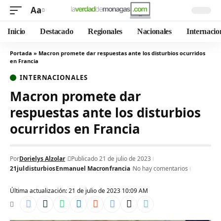
Aa
Inicio
Destacado
Regionales
Nacionales
Internacio
Portada
»
Macron promete dar respuestas ante los disturbios ocurridos
en Francia
INTERNACIONALES
Macron promete dar
respuestas ante los disturbios
ocurridos en Francia
Por
Dorielys Alzolar
Publicado 21 de julio de 2023
21jul
disturbios
Enmanuel Macron
francia
No hay comentarios
Última actualización: 21 de julio de 2023 10:09 AM