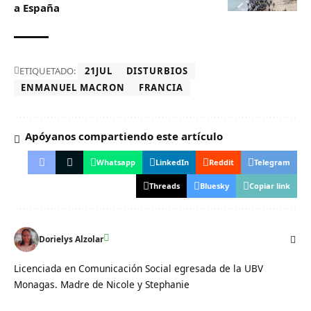
a España
ETIQUETADO:
21JUL
DISTURBIOS
ENMANUEL MACRON
FRANCIA
Apóyanos compartiendo este artículo
Whatsapp
LinkedIn
Reddit
Telegram
Threads
Bluesky
Copiar link
Dorielys Alzolar
Licenciada en Comunicación Social egresada de la UBV
Monagas. Madre de Nicole y Stephanie