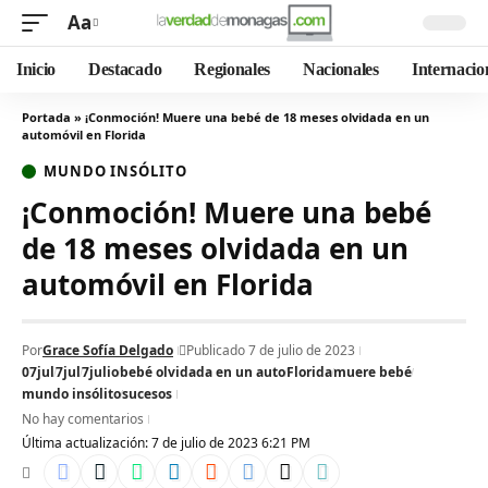
Aa
Inicio
Destacado
Regionales
Nacionales
Internacio
Portada
»
¡Conmoción! Muere una bebé de 18 meses olvidada en un
automóvil en Florida
MUNDO INSÓLITO
¡Conmoción! Muere una bebé
de 18 meses olvidada en un
automóvil en Florida
Por
Grace Sofía Delgado
Publicado 7 de julio de 2023
07jul
7jul
7julio
bebé olvidada en un auto
Florida
muere bebé
mundo insólito
sucesos
No hay comentarios
Última actualización: 7 de julio de 2023 6:21 PM