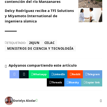
contención del río Manzanares
Delcy Rodríguez recibe a TFI Solutions
y Miyamoto International de
ingeniera sísmica
ETIQUETADO:
26JUN
CELAC
MINISTROS DE CIENCIA Y TECNOLOGÍA
Apóyanos compartiendo este artículo
Whatsapp
LinkedIn
Reddit
Telegram
Threads
Bluesky
Copiar link
Dorielys Alzolar