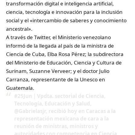
transformación digital e inteligencia artificial,
ciencia, tecnología e innovación para la inclusión
social y el «intercambio de saberes y conocimiento
ancestral».
A través de Twitter, el Ministerio venezolano
informó de la llegada al país de la ministra de
Ciencia de Cuba, Elba Rosa Pérez; la subdirectora
del Ministerio de Educación, Ciencia y Cultura de
Surinam, Suzanne Verveer; y el doctor Julio
Carranza, representante de la Unesco en
Guatemala.
#25Jun
| Vpdta. sectorial de Ciencia,
Tecnología, Educación y Salud,
@Gabrielasjr
, recibió hoy en Caracas a la
representación mexicana de cara a la
reunión de ministras, ministros y
autoridades con competencia en Ciencia,