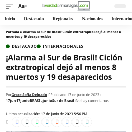
Aa
Inicio
Destacado
Regionales
Nacionales
Internacio
Portada
»
¡Alarma al Sur de Brasil! Ciclón extratropical dejó al menos 8
muertos y 19 desaparecidos
DESTACADO
INTERNACIONALES
¡Alarma al Sur de Brasil! Ciclón
extratropical dejó al menos 8
muertos y 19 desaparecidos
Por
Grace Sofía Delgado
Publicado 17 de junio de 2023
17jun
17junio
BRASIL
junio
Sur de Brasil
No hay comentarios
Última actualización: 17 de junio de 2023 5:56 PM