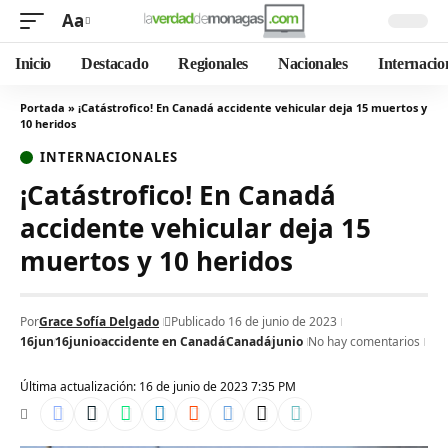
Aa
Inicio
Destacado
Regionales
Nacionales
Internacio
Portada
»
¡Catástrofico! En Canadá accidente vehicular deja 15 muertos y
10 heridos
INTERNACIONALES
¡Catástrofico! En Canadá
accidente vehicular deja 15
muertos y 10 heridos
Por
Grace Sofía Delgado
Publicado 16 de junio de 2023
16jun
16junio
accidente en Canadá
Canadá
junio
No hay comentarios
Última actualización: 16 de junio de 2023 7:35 PM