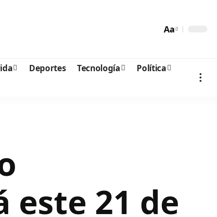
Aa
vida
Deportes
Tecnología
Política
so
 este 21 de