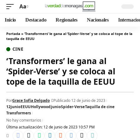
Aa
Inicio
Destacado
Regionales
Nacionales
Internacio
Portada
»
‘Transformers’ le gana al ‘Spider-Verse’ y se coloca al tope de la
taquilla de EEUU
CINE
‘Transformers’ le gana al
‘Spider-Verse’ y se coloca al
tope de la taquilla de EEUU
Por
Grace Sofía Delgado
Publicado 12 de junio de 2023
12junio
EEUU
Hollywood
junio
Spider-Verse
Taquilla de cine
Transformers
No hay comentarios
Última actualización: 12 de junio de 2023 10:57 PM