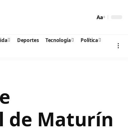
Aa
vida
Deportes
Tecnología
Política
re
l de Maturín