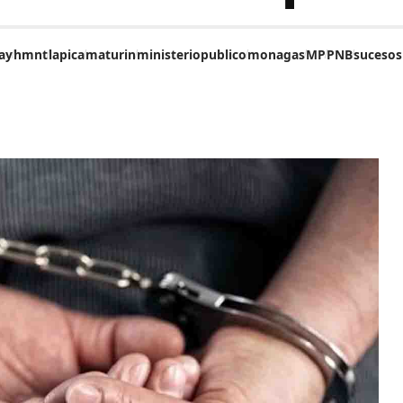
ay
hmnt
lapica
maturin
ministeriopublico
monagas
MP
PNB
sucesos