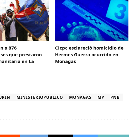
n a 876
Cicpc esclareció homicidio de
es que prestaron
Hermes Guerra ocurrido en
anitaria en La
Monagas
URIN
MINISTERIOPUBLICO
MONAGAS
MP
PNB