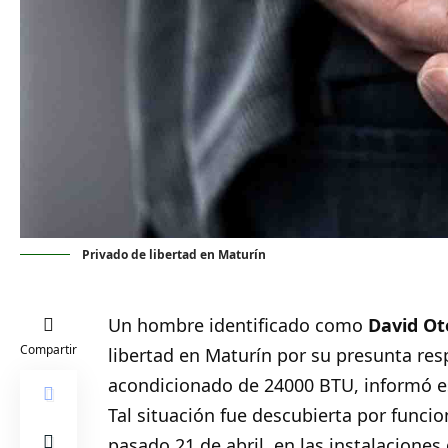
Privado de libertad en Maturín
Un hombre identificado como
David Ot
Compartir
libertad en
Maturín
por su presunta resp
acondicionado de 24000 BTU, informó es
Tal situación fue descubierta por funcion
pasado 21 de abril, en las instalaciones