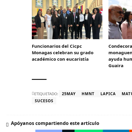
Funcionarios del Cicpc
Condecora
Monagas celebran su grado
monaguens
académico con eucaristía
ayuda hum
Guaira
ETIQUETADO:
25MAY
HMNT
LAPICA
MAT
SUCESOS
Apóyanos compartiendo este artículo