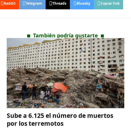
Reddit
Telegram
Threads
Bluesky
Copiar link
También podría gustarte
Sube a 6.125 el número de muertos
por los terremotos